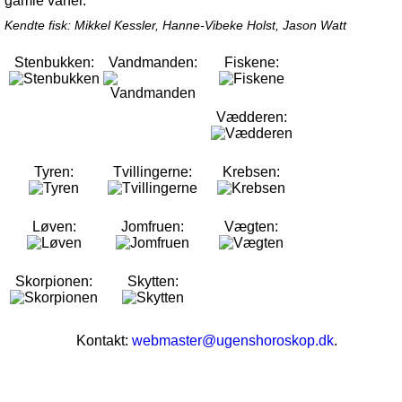
gamle vaner.
Kendte fisk: Mikkel Kessler, Hanne-Vibeke Holst, Jason Watt
Stenbukken:
Vandmanden:
Fiskene:
Vædderen:
Tyren:
Tvillingerne:
Krebsen:
Løven:
Jomfruen:
Vægten:
Skorpionen:
Skytten:
Kontakt:
webmaster@ugenshoroskop.dk
.