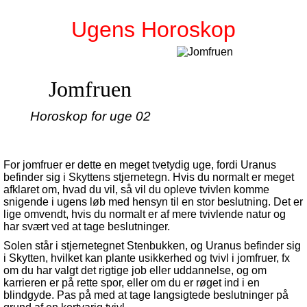
Ugens Horoskop
Jomfruen
Horoskop for uge 02
For jomfruer er dette en meget tvetydig uge, fordi Uranus
befinder sig i Skyttens stjernetegn. Hvis du normalt er meget
afklaret om, hvad du vil, så vil du opleve tvivlen komme
snigende i ugens løb med hensyn til en stor beslutning. Det er
lige omvendt, hvis du normalt er af mere tvivlende natur og
har svært ved at tage beslutninger.
Solen står i stjernetegnet Stenbukken, og Uranus befinder sig
i Skytten, hvilket kan plante usikkerhed og tvivl i jomfruer, fx
om du har valgt det rigtige job eller uddannelse, og om
karrieren er på rette spor, eller om du er røget ind i en
blindgyde. Pas på med at tage langsigtede beslutninger på