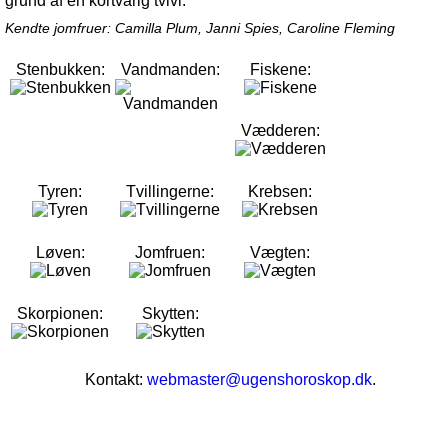
grund af en kortvarig tvivl.
Kendte jomfruer: Camilla Plum, Janni Spies, Caroline Fleming
Stenbukken:
Vandmanden:
Fiskene:
Vædderen:
Tyren:
Tvillingerne:
Krebsen:
Løven:
Jomfruen:
Vægten:
Skorpionen:
Skytten:
Kontakt:
webmaster@ugenshoroskop.dk
.