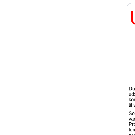
Du 
uds
ko
til
So
va
Pr
fo