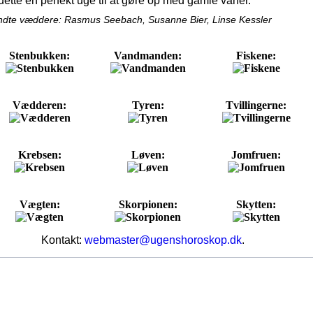
dette en perfekt uge til at gøre op med gamle vaner.
dte væddere: Rasmus Seebach, Susanne Bier, Linse Kessler
Stenbukken:
Vandmanden:
Fiskene:
Vædderen:
Tyren:
Tvillingerne:
Krebsen:
Løven:
Jomfruen:
Vægten:
Skorpionen:
Skytten:
Kontakt:
webmaster@ugenshoroskop.dk
.