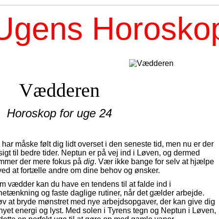
Ugens Horosko
Vædderen
Horoskop for uge 24
har måske følt dig lidt overset i den seneste tid, men nu er der
igt til bedre tider. Neptun er på vej ind i Løven, og dermed
mmer der mere fokus på
dig
. Vær ikke bange for selv at hjælpe
 ved at fortælle andre om dine behov og ønsker.
m vædder kan du have en tendens til at falde ind i
netænkning og faste daglige rutiner, når det gælder arbejde.
øv at bryde mønstret med nye arbejdsopgaver, der kan give dig
rnyet energi og lyst. Med solen i Tyrens tegn og Neptun i Løven,